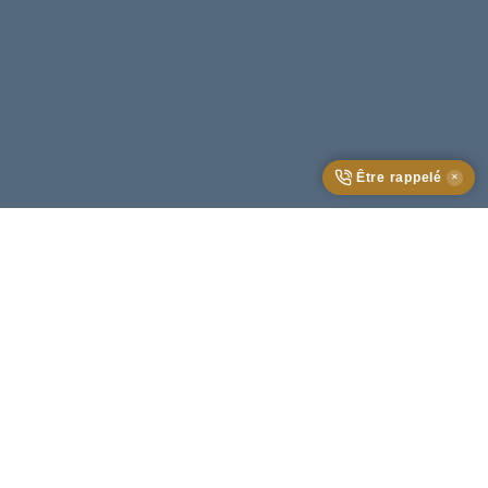
Être rappelé
✕
Parrainage Blue Club Nantes
Invitez une
personne externe à Blue
. Si elle
confirme sa
présence le Jour J :
En tant que
Parrain
, vous profitez d'un
"
séjour en
chambre signature
(hôtel, spa, petit déjeuner et