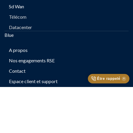
Sd Wan
Télécom
Datacenter
Blue
A propos
Nos engagements RSE
Contact
Être rappelé
✕
Espace client et support
Nous rejoindre
Contact
02 30 30 00 00
contact@bt-blue.com
Suivez-nous