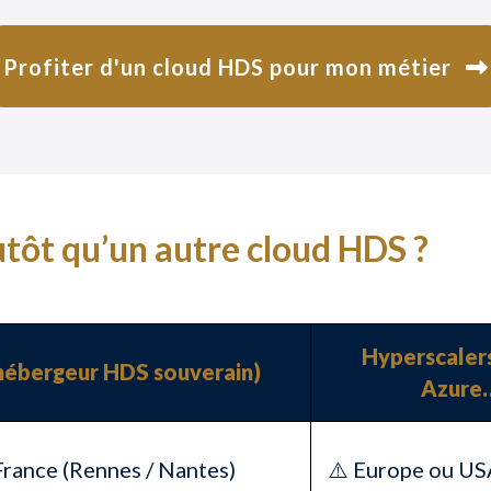
Profiter d'un cloud HDS pour mon métier
utôt qu’un autre cloud HDS ?
Hyperscaler
hébergeur HDS souverain)
Azure
rance (Rennes / Nantes)
⚠️ Europe ou U