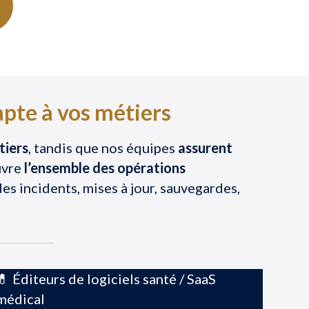
apte à vos métiers
tiers
, tandis que nos équipes
assurent
uvre
l’ensemble des opérations
es incidents, mises à jour, sauvegardes,
💊 Éditeurs de logiciels santé / SaaS
médical