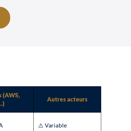
s (AWS,
Autres acteurs
…)
SA
⚠️ Variable