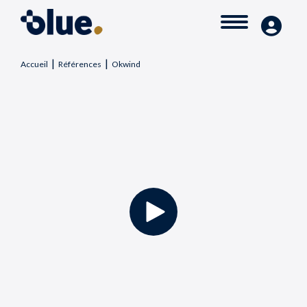
|
|
Accueil
Références
Okwind