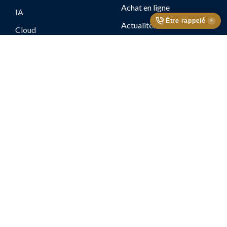
Achat en ligne
IA
Être rappelé
✕
Actualités
Cloud
Nos références
Cybersécurité
Sd Wan
Télécom
Datacenter
Blue
A propos
Nos engagements RSE
Contact
Espace client et support
Nous rejoindre
Contact