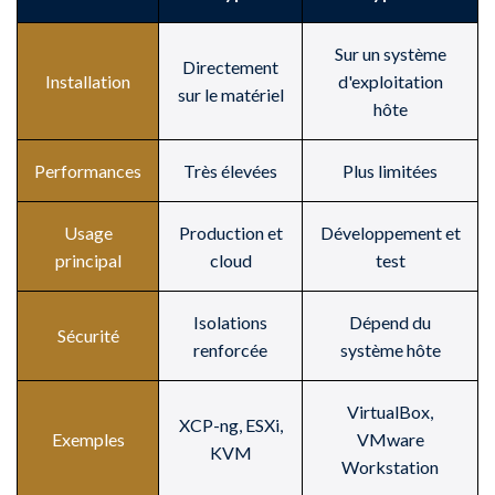
Sur un système
Directement
Installation
d'exploitation
sur le matériel
hôte
Performances
Très élevées
Plus limitées
Usage
Production et
Développement et
principal
cloud
test
Isolations
Dépend du
Sécurité
renforcée
système hôte
VirtualBox,
XCP-ng, ESXi,
Exemples
VMware
KVM
Workstation