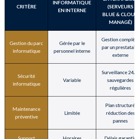
INFORMATIQUE
CRITÈRE
(SERVEURS
EN INTERNE
BLUE & CLOUD
MANAGÉ)
Gestion complèt
Gestion du parc
Gérée par le
par un prestatair
informatique
personnel interne
externe
Surveillance 24/7
Sécurité
Variable
sauvegardes
informatique
régulières
Plan structuré,
Maintenance
Limitée
réduction des
préventive
pannes
Support
Horaires
Délais garantis,