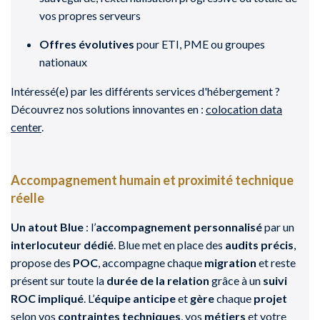
vos propres serveurs
Offres évolutives
pour ETI, PME ou groupes
nationaux
Intéressé(e) par les différents services d'hébergement ?
Découvrez nos solutions innovantes en :
colocation data
center
.
Accompagnement humain et proximité technique
réelle
Un atout Blue
: l’
accompagnement personnalisé
par un
interlocuteur dédié
. Blue met en place des
audits précis
,
propose des
POC
, accompagne chaque
migration
et reste
présent sur toute la
durée de la relation
grâce à un
suivi
ROC impliqué
. L’
équipe
anticipe
et
gère
chaque
projet
selon vos
contraintes techniques
, vos
métiers
et votre