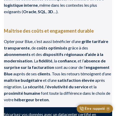
logistique interne
, même dans les contextes les plus
exigeants (
Oracle
,
SQL
,
3D
…).
Maîtrise des coûts et engagement durable
Opter pour Blue, c’est aussi bénéficier d’une
grille tarifaire
transparente
, de
coûts optimisés
grâce à des
abonnements
et des
dispositifs régionaux d’aide à la
modernisation
. La
fidélité
, la
confiance
, et l’
absence de
surprise sur la facturation
sont au cœur de l’
engagement
Blue
auprès de ses
clients
. Tous les retours témoignent d’une
maîtrise budgétaire
et d’une
satisfaction élevée
après
migration. La
sécurité
, l’
évolutivité du service
et la
proximité humaine
font toute la différence dans le choix de
votre
hébergeur breton
.
Être rappelé
✕
Sécurisez vos données avec un datacenter certifié en