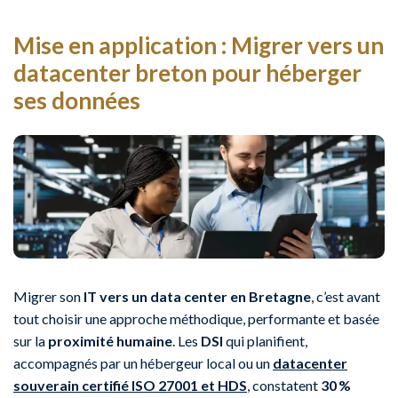
Mise en application : Migrer vers un
datacenter breton pour héberger
ses données
Migrer son
IT vers un data center en Bretagne
, c’est avant
tout choisir une approche méthodique, performante et basée
sur la
proximité humaine
. Les
DSI
qui planifient,
accompagnés par un hébergeur local ou un
datacenter
souverain certifié ISO 27001 et HDS
, constatent
30 %