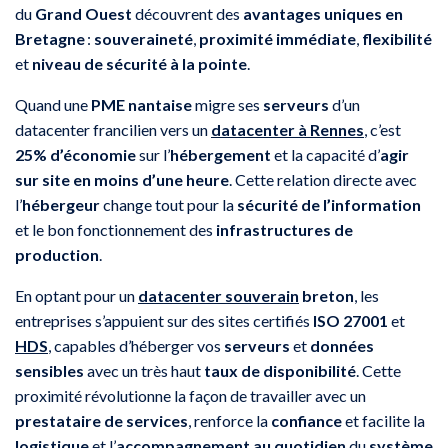
du
Grand Ouest
découvrent des
avantages uniques en
Bretagne
:
souveraineté
,
proximité immédiate
,
flexibilité
et
niveau de sécurité à la pointe
.
Quand une
PME nantaise
migre ses
serveurs
d’un
datacenter francilien vers un
datacenter à Rennes
, c’est
25% d’économie
sur l’
hébergement
et la capacité d’
agir
sur site en moins d’une heure
. Cette relation directe avec
l’
hébergeur
change tout pour la
sécurité de l’information
et le bon fonctionnement des
infrastructures de
production
.
En optant pour un
datacenter souverain
breton
, les
entreprises s’appuient sur des sites certifiés
ISO 27001
et
HDS
, capables d’héberger vos
serveurs
et
données
sensibles
avec un très haut
taux de disponibilité
. Cette
proximité révolutionne la façon de travailler avec un
prestataire de services
, renforce la
confiance
et facilite la
logistique
et l’
accompagnement au quotidien
du
système