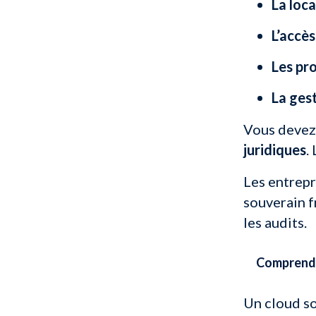
La loc
L’accè
Les pr
La ges
Vous devez 
juridiques
.
Les entrepr
souverain f
les audits.
Comprendre
Un cloud so