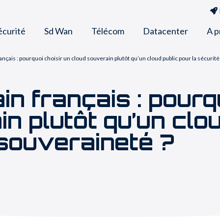
écurité
Sd Wan
Télécom
Datacenter
A p
nçais : pourquoi choisir un cloud souverain plutôt qu’un cloud public pour la sécurité
n français : pourqu
n plutôt qu’un clou
 souveraineté ?