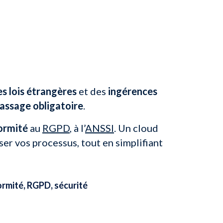
des lois étrangères
et des
ingérences
passage obligatoire
.
ormité
au
RGPD
, à l’
ANSSI
. Un cloud
ser vos processus, tout en simplifiant
ormité, RGPD, sécurité