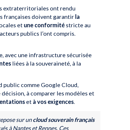
is extraterritoriales ont rendu
es françaises doivent garantir
la
ocales et
une conformité
stricte au
cteurs publics l’ont compris.
se, avec une infrastructure sécurisée
ntes
liées à la souveraineté, à la
ud public comme Google Cloud,
 décision, à comparer les modèles et
entations
et
à vos exigences
.
 repose sur un
cloud souverain français
tués à Nantes et Rennes. Ces