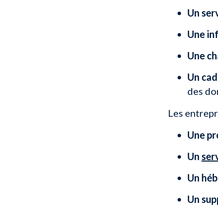
Un serv
Une in
Une ch
Un cad
des do
Les entrepr
Une pr
Un
ser
Un héb
Un supp