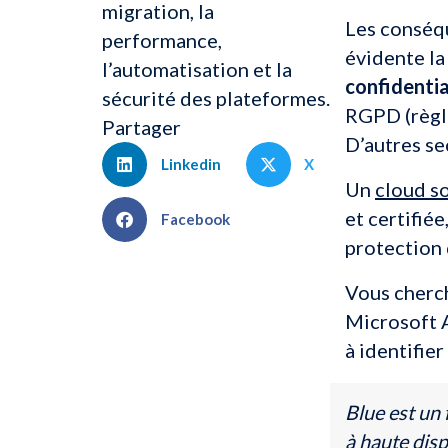
migration, la
Les conséq
performance,
évidente la
l’automatisation et la
confidentia
sécurité des plateformes.
RGPD (règle
Partager
D’autres se
Linkedin
X
Un
cloud s
et certifié
Facebook
protection 
Vous cher
Microsoft A
à identifie
Blue est un
à haute disp