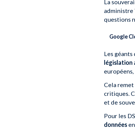
La souvera
administre 
questions n
Google Clo
Les géants
législation
européens, 
Cela remet
critiques. 
et de souve
Pour les DSI
données
en