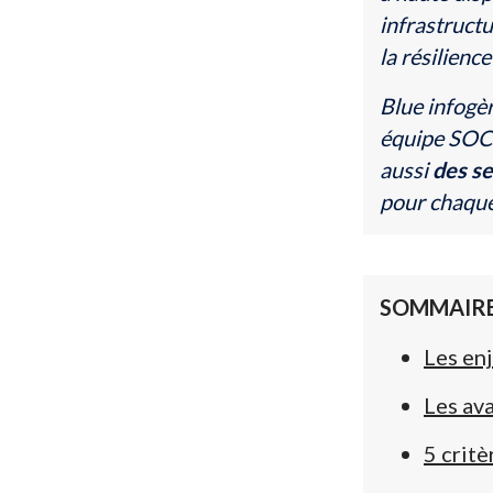
infrastruct
la résilienc
Blue infogè
équipe SOC 
aussi
des se
pour chaque 
SOMMAIRE
Les en
Les av
5 critè