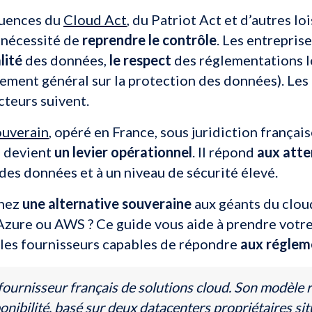
uences du
Cloud Act
, du Patriot Act et d’autres lo
 nécessité de
reprendre le contrôle
. Les entrepris
lité
des données,
le respect
des réglementations l
ment général sur la protection des données). Les a
cteurs suivent.
ouverain
, opéré en France, sous juridiction françai
e, devient
un levier opérationnel
. Il répond
aux atte
des données et à un niveau de sécurité élevé.
chez
une alternative souveraine
aux géants du clo
zure ou AWS ? Ce guide vous aide à prendre votre
r les fournisseurs capables de répondre
aux réglem
 fournisseur français de solutions cloud. Son modèle
onibilité, basé sur deux datacenters propriétaires si